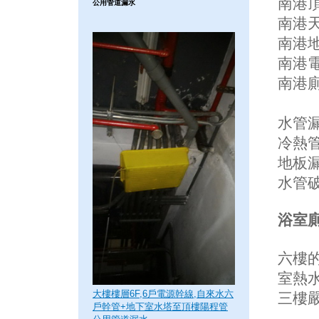
南港頂
公用管道漏水
南港天
南港地
南港
南港廁
水管漏
冷熱管
地板
水管
浴室廁
六樓
室熱水
大樓樓層6F,6戶電源幹線,自來水六
三樓嚴
戶幹管+地下室水塔至頂樓陽程管