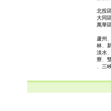
北投
大同
萬華
蘆州
林
、
淡水
寮
、
、
三