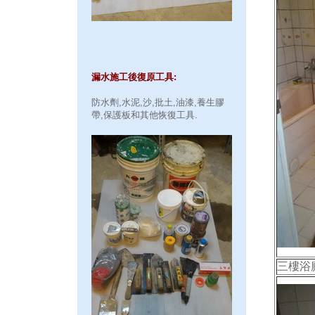
漏水施工後復原工具:
防水劑,水泥,沙,批土,油漆,養生膠
帶,保護板和其他恢復工具.
三樓浴