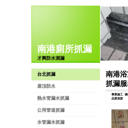
南港廁所抓漏
才興防水測漏
南港浴
台北抓漏
抓漏服
屋頂防水
專業施工.
價
熱水管漏水抓漏
品質保證
公用管道抓漏
水管漏水抓漏