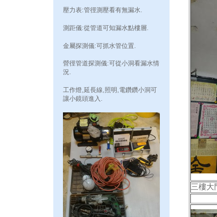
壓力表:管徑測壓看有無漏水.
測距儀:從管道可知漏水點樓層.
金屬探測儀:可抓水管位置.
營徑管道探測儀:可從小洞看漏水情
況.
工作燈,延長線,照明,電鑽鑽小洞可
讓小鏡頭進入.
三樓大