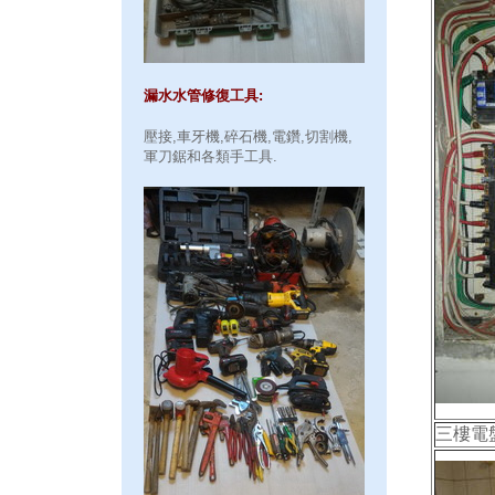
漏水水管修復工具:
壓接,車牙機,碎石機,電鑽,切割機,
軍刀鋸和各類手工具.
三樓電