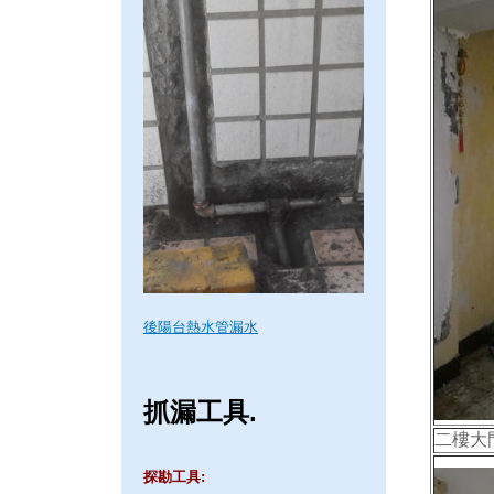
後陽台熱水管漏水
抓漏工具.
二樓大
探勘工具: