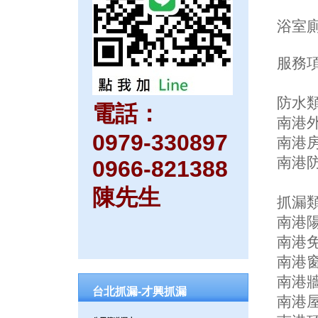
浴室
服務項
防水
電話：
南港外
0979-330897
南港
南港
0966-821388
陳先生
抓漏
南港陽
南港免
南港窗
南港牆
台北抓漏-才興抓漏
南港屋