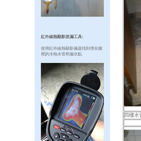
紅外線熱顯影抓漏工具:
使用紅外線熱顯影儀器找到埋在牆
裡的冷熱水管和漏水點.
四樓水