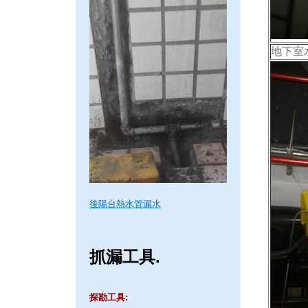
地下室
後陽台熱水管漏水
抓漏工具.
探勘工具: