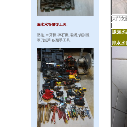
大門玄
漏水水管修復工具:
抓漏水案
壓接,車牙機,碎石機,電鑽,切割機,
軍刀鋸和各類手工具.
排水水