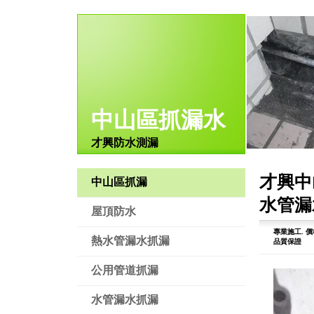
中山區抓漏水
才興防水測漏
才興中
中山區抓漏
水管漏
屋頂防水
專業施工.
價
熱水管漏水抓漏
品質保證
公用管道抓漏
水管漏水抓漏