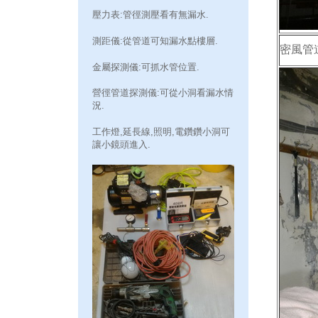
壓力表:管徑測壓看有無漏水.
測距儀:從管道可知漏水點樓層.
密風管
金屬探測儀:可抓水管位置.
營徑管道探測儀:可從小洞看漏水情
況.
工作燈,延長線,照明,電鑽鑽小洞可
讓小鏡頭進入.