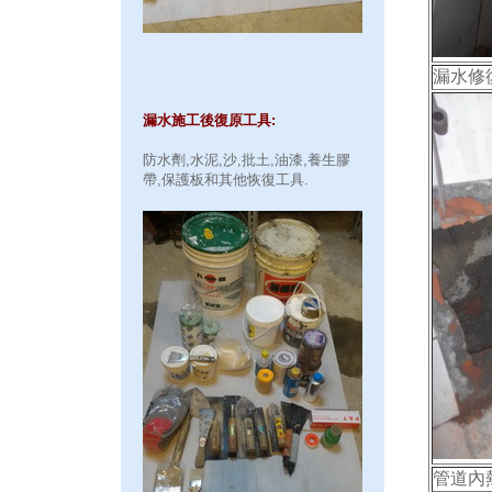
漏水修
漏水施工後復原工具:
防水劑,水泥,沙,批土,油漆,養生膠
帶,保護板和其他恢復工具.
管道內