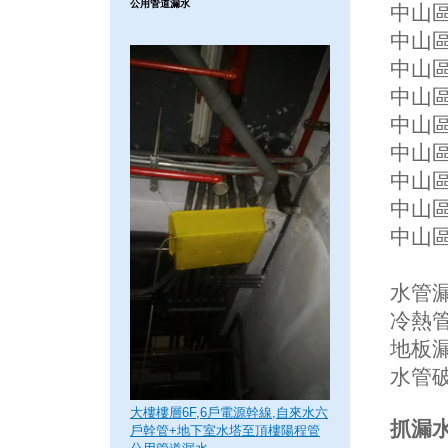
公用管道漏水
中山區
中山區
中山區
中山區
中山區
中山區
中山區
中山
中山區
水管漏
冷熱管
地板
水管
大樓樓層6F,6戶電源幹線,自來水六
抓漏水
戶幹管+地下室水塔至頂樓陽程管