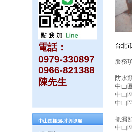
電話：
台北
0979-330897
服務項
0966-821388
防水
陳先生
中山區
中山
中山
抓漏
中山區抓漏-才興抓漏
中山區