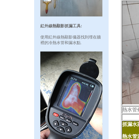
紅外線熱顯影抓漏工具:
使用紅外線熱顯影儀器找到埋在牆
裡的冷熱水管和漏水點.
熱水管
抓漏水案
熱水管