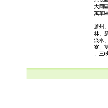
大同
萬華
蘆州
林
、
淡水
寮
、
、
三