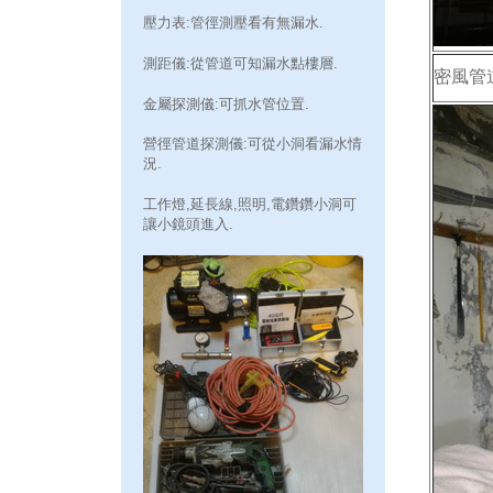
壓力表:管徑測壓看有無漏水.
測距儀:從管道可知漏水點樓層.
密風管
金屬探測儀:可抓水管位置.
營徑管道探測儀:可從小洞看漏水情
況.
工作燈,延長線,照明,電鑽鑽小洞可
讓小鏡頭進入.