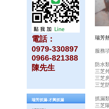
電話：
瑞芳
0979-330897
服務項
0966-821388
防水
陳先生
三芝外
三芝
三芝
抓漏
瑞芳抓漏-才興抓漏
三芝陽