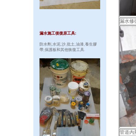
漏水修
漏水施工後復原工具:
防水劑,水泥,沙,批土,油漆,養生膠
帶,保護板和其他恢復工具.
管道內