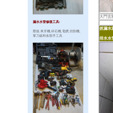
大門玄
漏水水管修復工具:
抓漏水案
壓接,車牙機,碎石機,電鑽,切割機,
軍刀鋸和各類手工具.
排水水