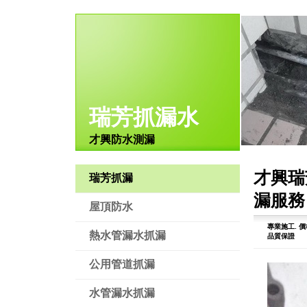
瑞芳抓漏水
才興防水測漏
才興瑞
瑞芳抓漏
漏服務
屋頂防水
專業施工.
價
熱水管漏水抓漏
品質保證
公用管道抓漏
水管漏水抓漏