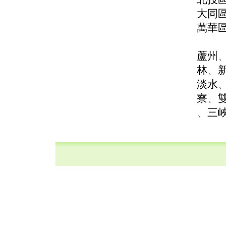
大同
萬華
蘆州
林
、
淡水
寮
、
、
三