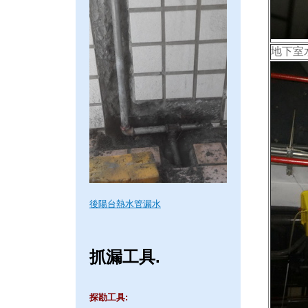
地下室
後陽台熱水管漏水
抓漏工具.
探勘工具: