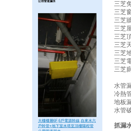
公用管道漏水
三芝免
三芝窗
三芝牆
三芝屋
三芝頂
三芝天
三芝地
三芝
三芝廁
水管漏
冷熱管
地板
水管
大樓樓層6F,6戶電源幹線,自來水六
抓漏水
戶幹管+地下室水塔至頂樓陽程管