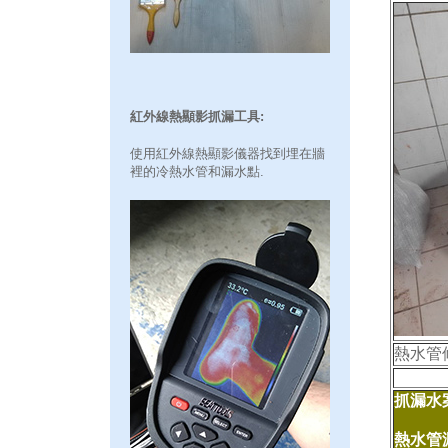
紅外線熱顯影抓漏工具:
使用紅外線熱顯影儀器找到埋在牆
裡的冷熱水管和漏水點.
熱水管
抓漏水案
熱水管