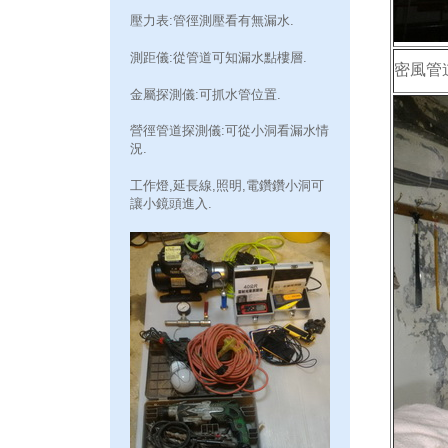
壓力表:管徑測壓看有無漏水.
測距儀:從管道可知漏水點樓層.
密風管
金屬探測儀:可抓水管位置.
營徑管道探測儀:可從小洞看漏水情
況.
工作燈,延長線,照明,電鑽鑽小洞可
讓小鏡頭進入.