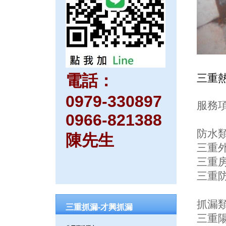
電話：
三重
0979-330897
服務項
0966-821388
防水
陳先生
三重外
三重
三重
抓漏
三重抓漏-才興抓漏
三重陽