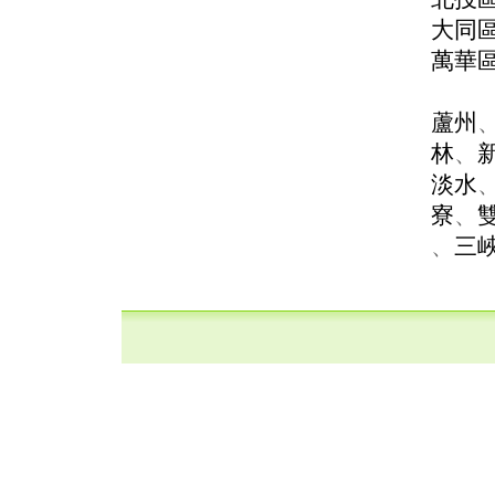
大同
萬華
蘆州
林
、
淡水
寮
、
、
三