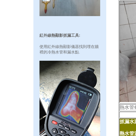
紅外線熱顯影抓漏工具:
使用紅外線熱顯影儀器找到埋在牆
裡的冷熱水管和漏水點.
熱水管
抓漏水案
熱水管