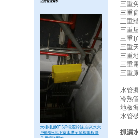
公用管道漏水
三重免
三重窗
三重牆
三重屋
三重頂
三重天
三重地
三重
三重廁
水管漏
冷熱管
地板
水管
大樓樓層6F,6戶電源幹線,自來水六
抓漏水
戶幹管+地下室水塔至頂樓陽程管