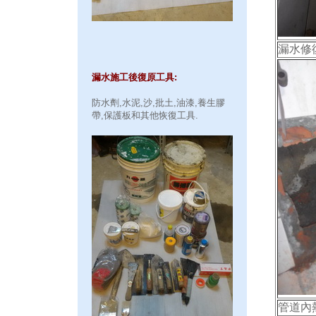
漏水修
漏水施工後復原工具:
防水劑,水泥,沙,批土,油漆,養生膠
帶,保護板和其他恢復工具.
管道內