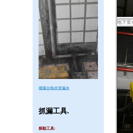
地下室
後陽台熱水管漏水
抓漏工具.
探勘工具: