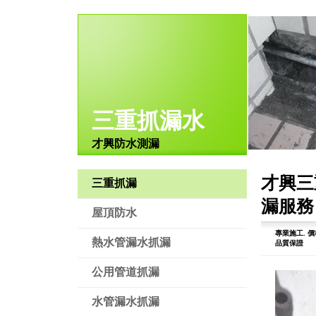
三重抓漏水
才興防水測漏
才興三
三重抓漏
漏服務
屋頂防水
專業施工.
價
熱水管漏水抓漏
品質保證
公用管道抓漏
水管漏水抓漏