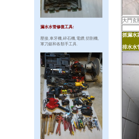
大門玄
漏水水管修復工具:
抓漏水案
壓接,車牙機,碎石機,電鑽,切割機,
軍刀鋸和各類手工具.
排水水