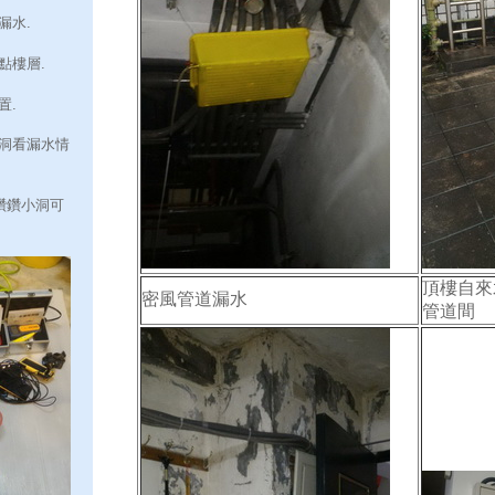
漏水.
點樓層.
置.
小洞看漏水情
電鑽鑽小洞可
頂樓自來
密風管道漏水
管道間