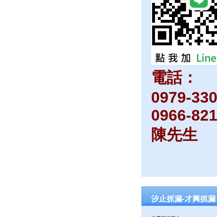
電話：
0979-33
0966-82
陳先生
汐止抓漏-才興抓漏