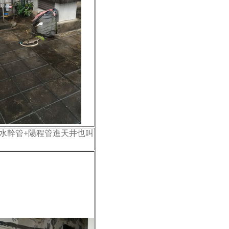
水幹管+陽程管進天井也叫