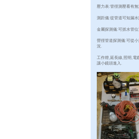
壓力表:管徑測壓看有無
測距儀:從管道可知漏水
金屬探測儀:可抓水管位
營徑管道探測儀:可從
況.
工作燈,延長線,照明,
讓小鏡頭進入.