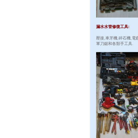
漏水水管修復工具:
壓接,車牙機,碎石機,電
軍刀鋸和各類手工具.