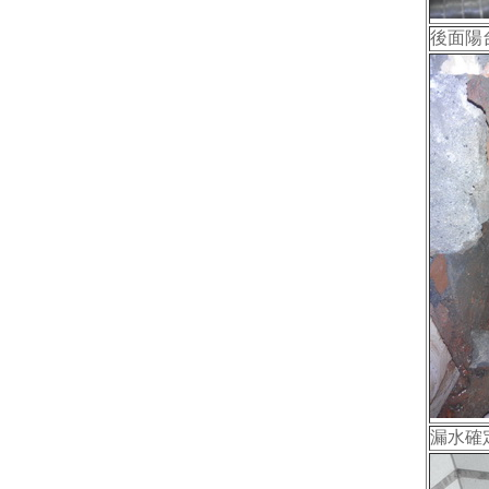
後面陽
漏水確