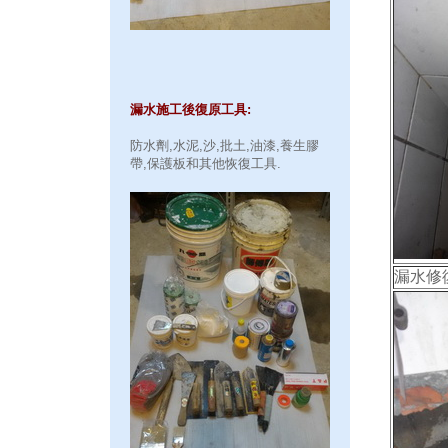
漏水施工後復原工具:
防水劑,水泥,沙,批土,油漆,養生膠
帶,保護板和其他恢復工具.
漏水修