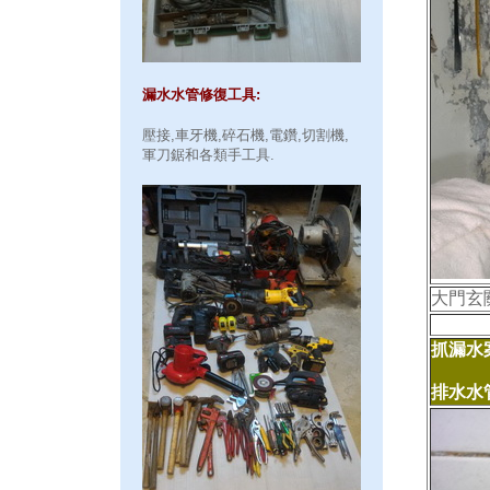
漏水水管修復工具:
壓接,車牙機,碎石機,電鑽,切割機,
軍刀鋸和各類手工具.
大門玄
抓漏水案
排水水