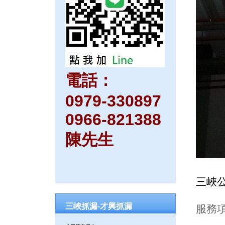
電話：
0979-330897
0966-821388
陳先生
三峽
三峽抓漏-才興抓漏
服務項