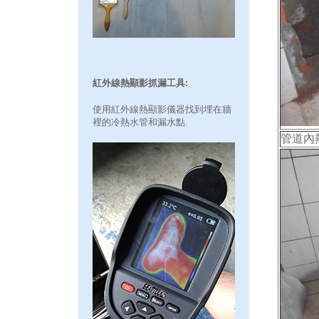
紅外線熱顯影抓漏工具:
使用紅外線熱顯影儀器找到埋在牆
裡的冷熱水管和漏水點.
管道內