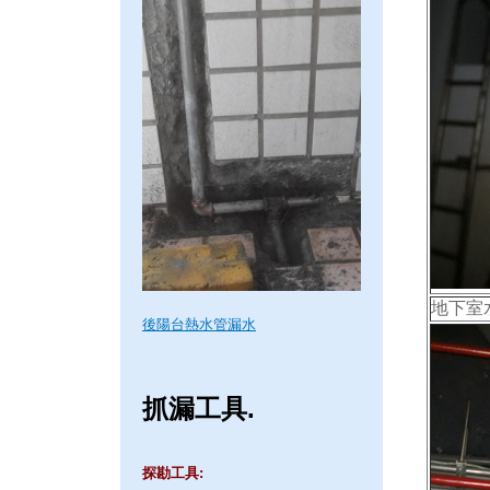
地下室
後陽台熱水管漏水
抓漏工具.
探勘工具: