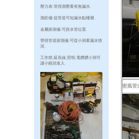
壓力表:管徑測壓看有無漏水.
測距儀:從管道可知漏水點樓層.
金屬探測儀:可抓水管位置.
營徑管道探測儀:可從小洞看漏水情
況.
工作燈,延長線,照明,電鑽鑽小洞可
讓小鏡頭進入.
密風管