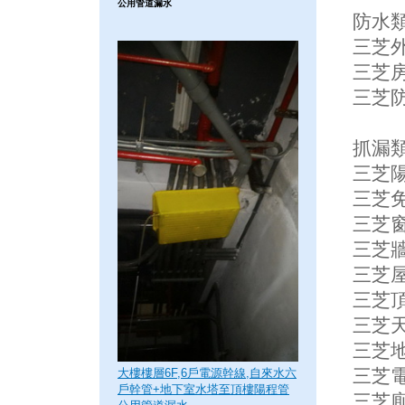
公用管道漏水
防水
三芝外
三芝
三芝
抓漏
三芝陽
三芝免
三芝窗
三芝牆
三芝屋
三芝頂
三芝天
三芝地
三芝
大樓樓層6F,6戶電源幹線,自來水六
戶幹管+地下室水塔至頂樓陽程管
三芝廁