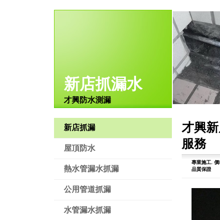
新店抓漏水
才興防水測漏
才興新
新店抓漏
服務
屋頂防水
專業施工.
價
熱水管漏水抓漏
品質保證
公用管道抓漏
水管漏水抓漏