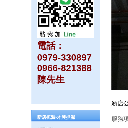
電話：
0979-330897
0966-821388
陳先生
新店
新店抓漏-才興抓漏
服務項